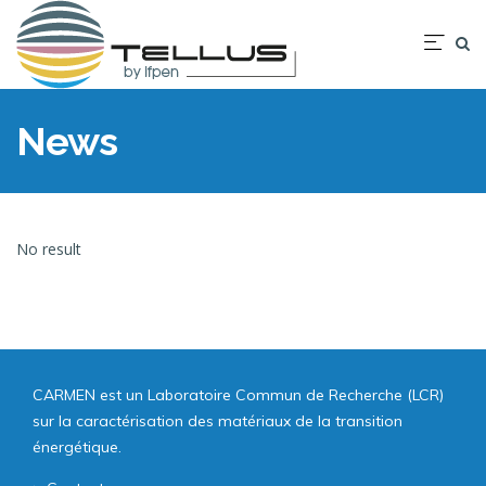
Aller
au
Nav
contenu
prin
principal
News
No result
CARMEN est un Laboratoire Commun de Recherche (LCR)
sur la caractérisation des matériaux de la transition
énergétique.